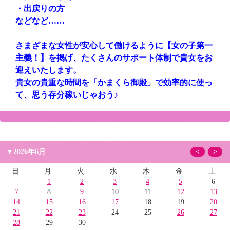
・出戻りの方
などなど……
さまざまな女性が安心して働けるように【女の子第一
主義！】を掲げ、たくさんのサポート体制で貴女をお
迎えいたします。
貴女の貴重な時間を「かまくら御殿」で効率的に使っ
て、思う存分稼いじゃおう♪
▼2026年6月
<
>
日
月
火
水
木
金
土
1
2
3
4
5
6
7
8
9
10
11
12
13
14
15
16
17
18
19
20
21
22
23
24
25
26
27
28
29
30