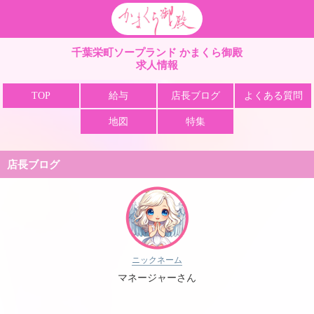
栄町 ソープ かまくら
千葉栄町ソープランド かまくら御殿
求人情報
TOP
給与
店長ブログ
よくある質問
地図
特集
店長ブログ
ニックネーム
マネージャーさん