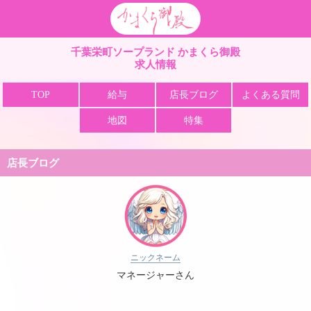
栄町 ソープ かまくら
千葉栄町ソープランド かまくら御殿
求人情報
TOP
給与
店長ブログ
よくある質問
地図
特集
店長ブログ
ニックネーム
マネージャーさん