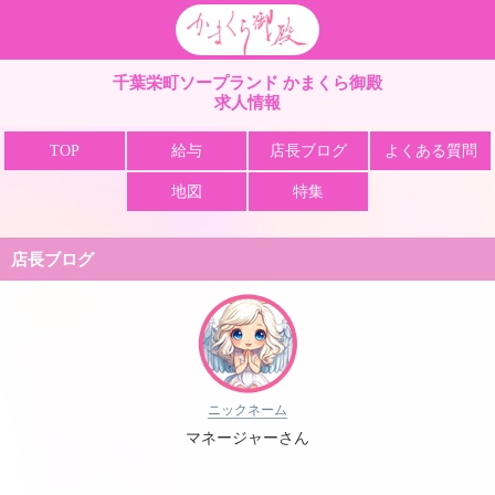
栄町 ソープ かまくら
千葉栄町ソープランド かまくら御殿
求人情報
TOP
給与
店長ブログ
よくある質問
地図
特集
店長ブログ
ニックネーム
マネージャーさん