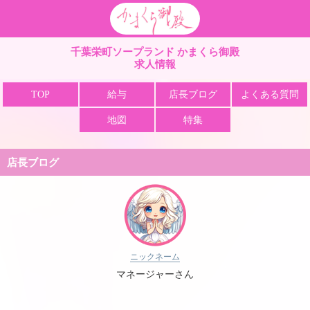
栄町 ソープ かまくら
千葉栄町ソープランド かまくら御殿
求人情報
TOP
給与
店長ブログ
よくある質問
地図
特集
店長ブログ
ニックネーム
マネージャーさん