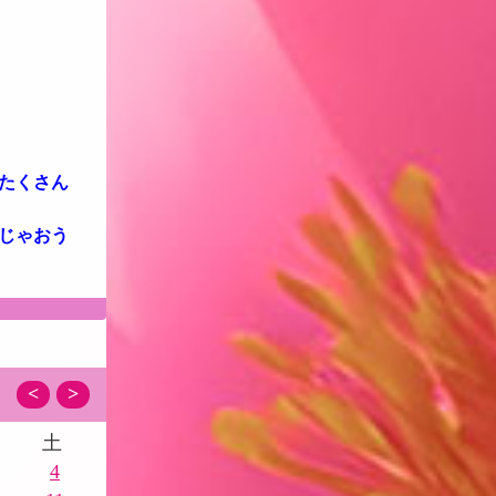
たくさん
じゃおう
<
>
土
4