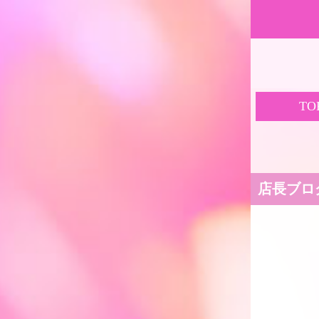
TO
店長ブロ