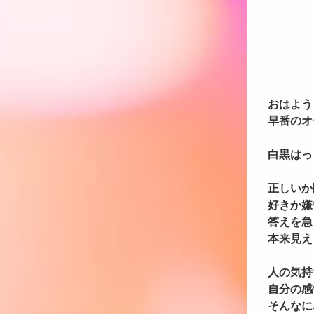
おはよう
早番のオ
白黒はっ
正しいか
好きか嫌
答えを急
本来見え
人の気持
自分の感
そんなに