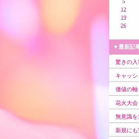
5
12
19
26
▼最新記
驚きの入
キャッシ
価値の軸
花火大会
無意識を
新規にも