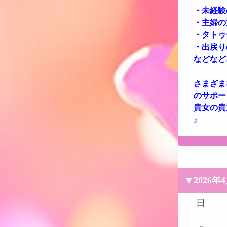
・未経験
・主婦の
・タトゥ
・出戻り
などなど
さまざま
のサポー
貴女の貴
♪
▼2026年
日