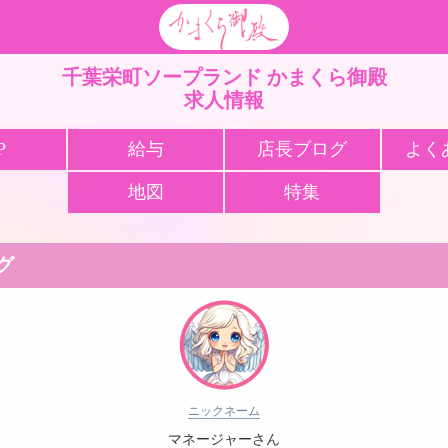
栄町 ソープ かま
千葉栄町ソープランド かまくら御殿
求人情報
P
給与
店長ブログ
よく
地図
特集
グ
ニックネーム
マネージャーさん