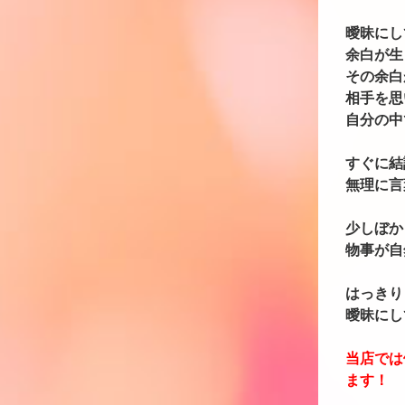
曖昧にし
余白が生
その余白
相手を思
自分の中
すぐに結
無理に言
少しぼか
物事が自
はっきり
曖昧にし
当店では
ます！