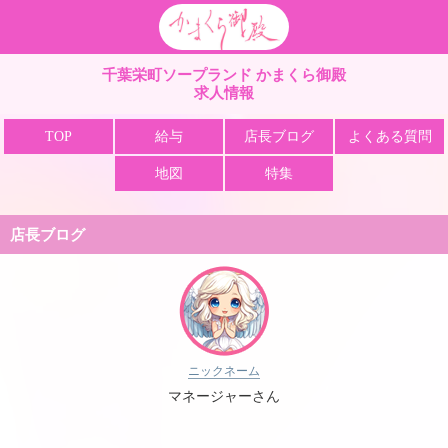
栄町 ソープ かまくら
千葉栄町ソープランド かまくら御殿
求人情報
TOP
給与
店長ブログ
よくある質問
地図
特集
店長ブログ
ニックネーム
マネージャーさん