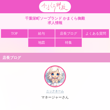
栄町 ソープ かまくら
千葉栄町ソープランド かまくら御殿
求人情報
TOP
給与
店長ブログ
よくある質問
地図
特集
店長ブログ
ニックネーム
マネージャーさん