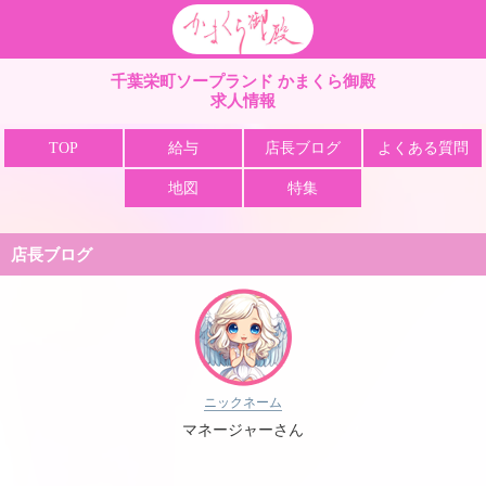
栄町 ソープ かまくら
千葉栄町ソープランド かまくら御殿
求人情報
TOP
給与
店長ブログ
よくある質問
地図
特集
店長ブログ
ニックネーム
マネージャーさん