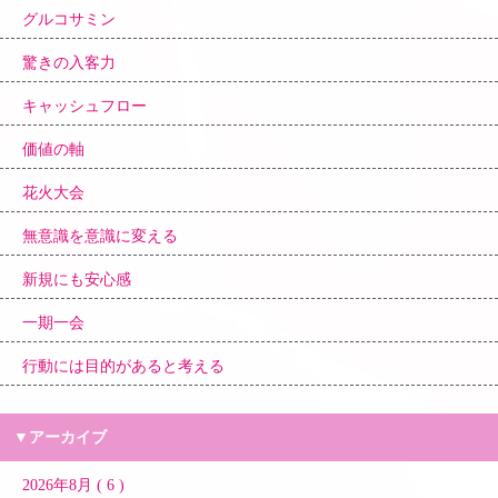
グルコサミン
驚きの入客力
キャッシュフロー
価値の軸
花火大会
無意識を意識に変える
新規にも安心感
一期一会
行動には目的があると考える
▼アーカイブ
2026年8月 ( 6 )