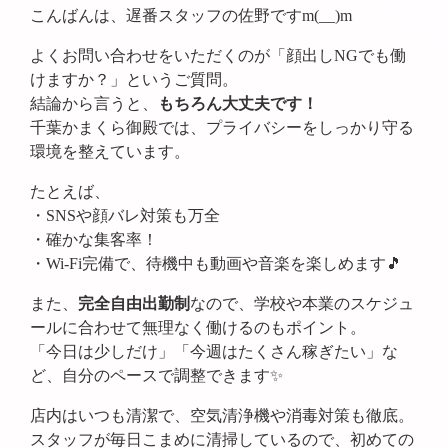
こんばんは、遅番スタッフの佐野ですm(__)m
よくお問い合わせをいただくのが「顔出しNGでも働
けますか？」というご質問。
結論から言うと、
もちろん大丈夫です！
千葉かまくら御殿では、プライバシーをしっかり守る
環境を整えています。
たとえば、
・SNSや顔バレ対策も万全
・確かな集客率！
・Wi-Fi完備で、待機中も動画や音楽を楽しめます🎵
また、
完全自由出勤制
なので、学校や本業のスケジュ
ールに合わせて無理なく働けるのもポイント。
「今日は少しだけ」「今週はたくさん稼ぎたい」な
ど、自分のペースで調整できます✨
店内はいつも清潔で、空気清浄機や消毒対策も徹底。
スタッフが毎日こまめに清掃しているので、初めての