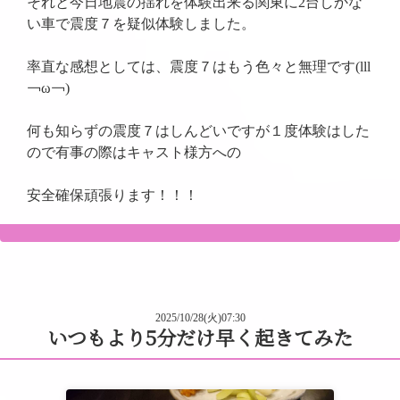
それと今日地震の揺れを体験出来る関東に2台しかな
い車で震度７を疑似体験しました。
率直な感想としては、震度７はもう色々と無理です(lll
￢ω￢)
何も知らずの震度７はしんどいですが１度体験はした
ので有事の際はキャスト様方への
安全確保頑張ります！！！
2025/10/28(火)07:30
いつもより5分だけ早く起きてみた