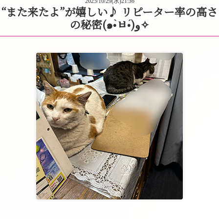
2025/10/29(水)21:36
“また来たよ”が嬉しい♪ リピーター率の高さ
の秘密(๑•̀ㅂ•́)و✧