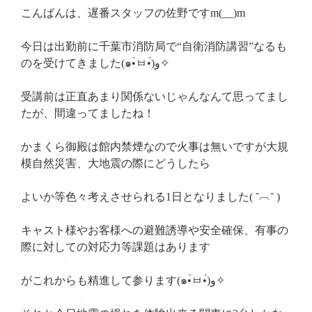
こんばんは、遅番スタッフの佐野ですm(__)m
今日は出勤前に千葉市消防局で“自衛消防講習”なるも
のを受けてきました(๑•̀ㅂ•́)و✧
受講前は正直あまり関係ないじゃんなんて思ってまし
たが、間違ってましたね！
かまくら御殿は館内禁煙なので火事は無いですが大規
模自然災害、大地震の際にどうしたら
よいか等色々考えさせられる1日となりました( ˘︹˘ )
キャスト様やお客様への避難誘導や安全確保、有事の
際に対しての対応力等課題はあります
がこれからも精進して参ります(๑•̀ㅂ•́)و✧