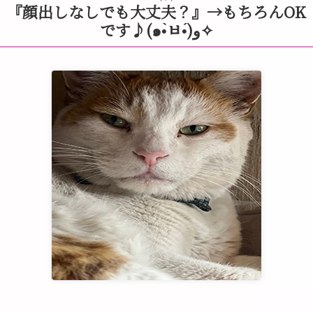
『顔出しなしでも大丈夫？』→もちろんOK
です♪(๑•̀ㅂ•́)و✧