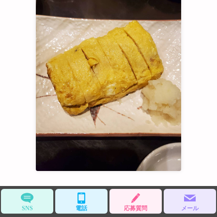
おはようございます
早番のオーザックです
SNS
電話
応募質問
メール