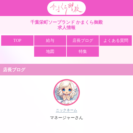
栄町 ソープ かまくら
千葉栄町ソープランド かまくら御殿
求人情報
TOP
給与
店長ブログ
よくある質問
地図
特集
店長ブログ
ニックネーム
マネージャーさん